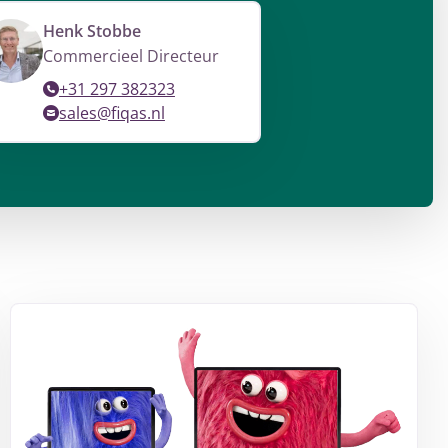
Henk Stobbe
Commercieel Directeur
+31 297 382323
sales@fiqas.nl