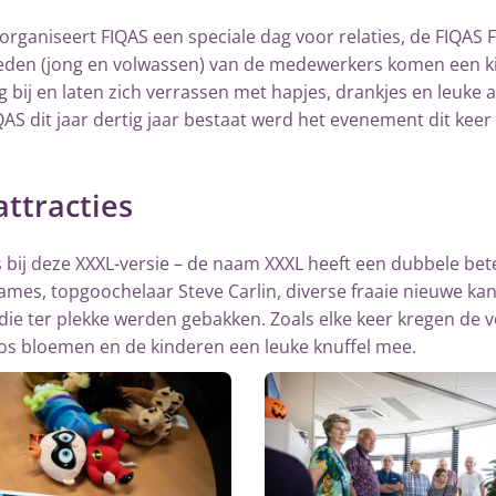
 organiseert FIQAS een speciale dag voor relaties, de FIQAS 
leden (jong en volwassen) van de medewerkers komen een ki
g bij en laten zich verrassen met hapjes, drankjes en leuke a
QAS dit jaar dertig jaar bestaat werd het evenement dit keer
attracties
s bij deze XXXL-versie – de naam XXXL heeft een dubbele bet
 games, topgoochelaar Steve Carlin, diverse fraaie nieuwe k
s die ter plekke werden gebakken. Zoals elke keer kregen de 
os bloemen en de kinderen een leuke knuffel mee.