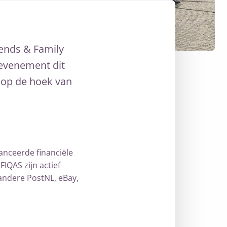
iends & Family
 evenement dit
 op de hoek van
anceerde financiële
IQAS zijn actief
andere PostNL, eBay,