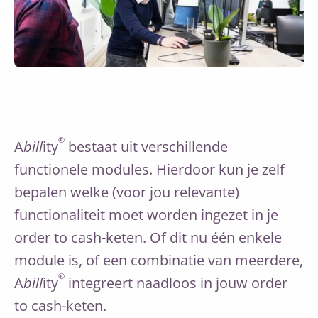
®
A
bill
ity
bestaat uit verschillende
functionele modules. Hierdoor kun je zelf
bepalen welke (voor jou relevante)
functionaliteit moet worden ingezet in je
order to cash-keten. Of dit nu één enkele
module is, of een combinatie van meerdere,
®
A
bill
ity
integreert naadloos in jouw order
to cash-keten.