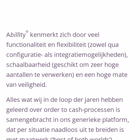
®
A
bill
ity
kenmerkt zich door veel
functionaliteit en flexibiliteit (zowel qua
configuratie- als integratiemogelijkheden),
schaalbaarheid (geschikt om zeer hoge
aantallen te verwerken) en een hoge mate
van veiligheid.
Alles wat wij in de loop der jaren hebben
geleerd over order to cash-processen is
samengebracht in ons generieke platform,
dat per situatie naadloos uit te breiden is
met maatwerk (‘best of both worlds’).