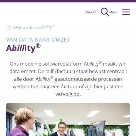
Zoeken
Menu
Menu
®
A
bill
ity
Wat we doen
VAN DATA NAAR OMZET
®
A
bill
ity
®
Ons moderne softwareplatform A
bill
ity
maakt van
data omzet. De ‘bill’ (factuur) staat bewust centraal:
®
alle door A
bill
ity
geautomatiseerde processen
werken toe naar een factuur of zijn hier juist een
vervolg op.