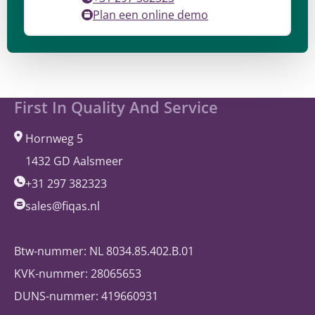
Plan een online demo
Site
First In Quality And Service
footer
Hornweg 5
1432 GD Aalsmeer
+31 297 382323
sales@fiqas.nl
Btw-nummer: NL 8034.85.402.B.01
KVK-nummer: 28065653
DUNS-nummer: 419660931