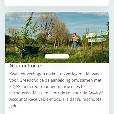
Meer
over
PGGM
Greenchoice
Kwaliteit verhogen en kosten verlagen: dát was
voor Greenchoice de aanleiding om, samen met
FIQAS, het creditmanagementproces te
®
verbeteren. Met een centrale rol voor de A
bill
ity
Accounts Receivable-module is dat ruimschoots
gelukt.