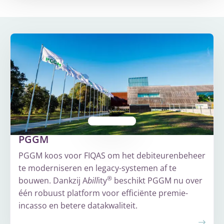
PGGM
PGGM koos voor FIQAS om het debiteurenbeheer
te moderniseren en legacy-systemen af te
®
bouwen. Dankzij A
bill
ity
beschikt PGGM nu over
één robuust platform voor efficiënte premie-
incasso en betere datakwaliteit.