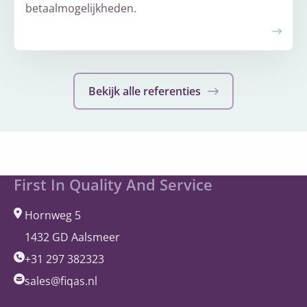
betaalmogelijkheden.
Meer
over
Wholesale
Bekijk alle referenties
Operator
Site
First In Quality And Service
footer
Hornweg 5
1432 GD Aalsmeer
+31 297 382323
sales@fiqas.nl