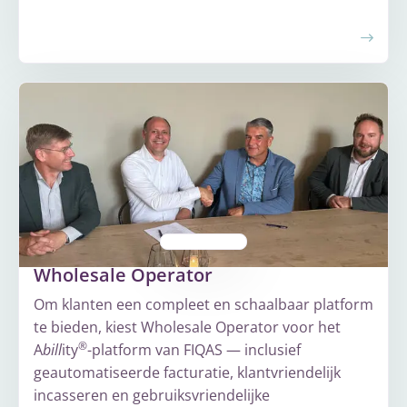
Meer
over
Greenchoice
Wholesale Operator
Om klanten een compleet en schaalbaar platform
te bieden, kiest Wholesale Operator voor het
®
A
bill
ity
-platform van FIQAS — inclusief
geautomatiseerde facturatie, klantvriendelijk
incasseren en gebruiksvriendelijke