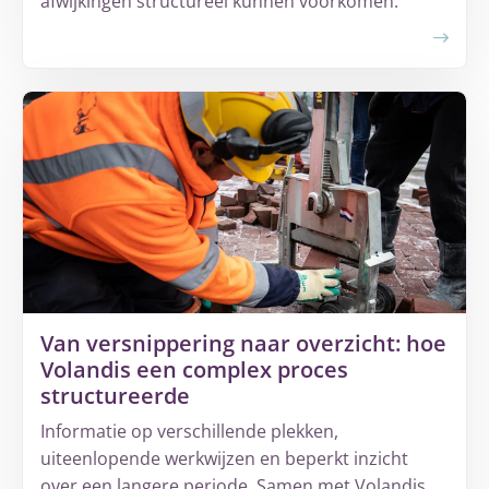
afwijkingen structureel kunnen voorkomen.
Meer
over
Waarom
groeiende
complexiteit
leidt
tot
onzichtbare
omzetlekkage
Van versnippering naar overzicht: hoe
Volandis een complex proces
structureerde
Informatie op verschillende plekken,
uiteenlopende werkwijzen en beperkt inzicht
over een langere periode. Samen met Volandis