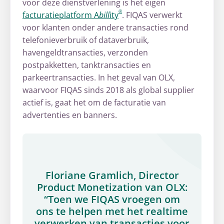
voor deze dienstverlening is het eigen
®
facturatieplatform A
bill
ity
. FIQAS verwerkt
voor klanten onder andere transacties rond
telefonieverbruik of dataverbruik,
havengeldtransacties, verzonden
postpakketten, tanktransacties en
parkeertransacties. In het geval van OLX,
waarvoor FIQAS sinds 2018 als global supplier
actief is, gaat het om de facturatie van
advertenties en banners.
Floriane Gramlich, Director
Product Monetization van OLX:
“Toen we FIQAS vroegen om
ons te helpen met het realtime
verwerken van transacties voor