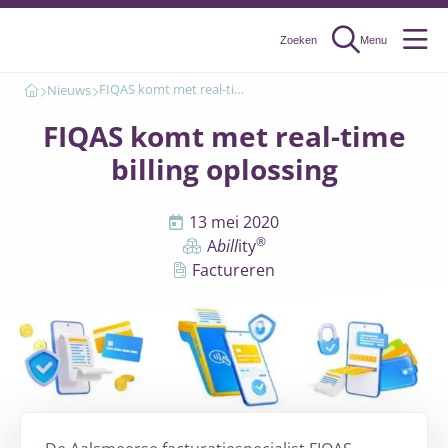
Zoeken
Menu
Menu
FIQAS komt met real-time billing oplossing
Nieuws
FIQAS komt met real-time
billing oplossing
13 mei 2020
®
A
bill
ity
Factureren