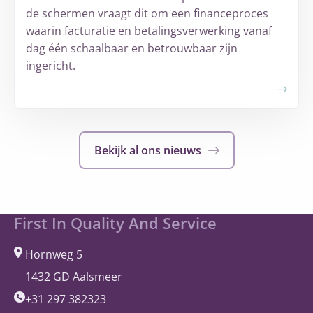
de schermen vraagt dit om een financeproces
waarin facturatie en betalingsverwerking vanaf
dag één schaalbaar en betrouwbaar zijn
ingericht.
Meer
over
hollandsnieuwe
Bekijk al ons nieuws
breidt
uit
en
kiest
Site
First In Quality And Service
opnieuw
footer
voor
Hornweg 5
®
A
bill
ity
1432 GD Aalsmeer
+31 297 382323