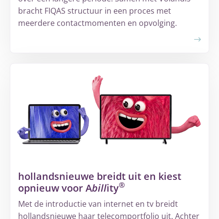
bracht FIQAS structuur in een proces met
meerdere contactmomenten en opvolging.
Meer
over
Van
versnippering
naar
overzicht:
hoe
Volandis
een
complex
hollandsnieuwe breidt uit en kiest
proces
®
opnieuw voor A
bill
ity
structureerde
Met de introductie van internet en tv breidt
hollandsnieuwe haar telecomportfolio uit. Achter