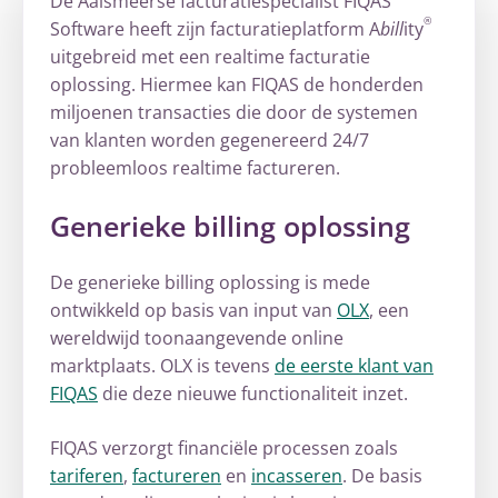
De Aalsmeerse facturatiespecialist FIQAS
®
Software heeft zijn facturatieplatform A
bill
ity
uitgebreid met een realtime facturatie
oplossing. Hiermee kan FIQAS de honderden
miljoenen transacties die door de systemen
van klanten worden gegenereerd 24/7
probleemloos realtime factureren.
Generieke billing oplossing
De generieke billing oplossing is mede
ontwikkeld op basis van input van
OLX
, een
wereldwijd toonaangevende online
marktplaats. OLX is tevens
de eerste klant van
FIQAS
die deze nieuwe functionaliteit inzet.
FIQAS verzorgt financiële processen zoals
tariferen
,
factureren
en
incasseren
. De basis